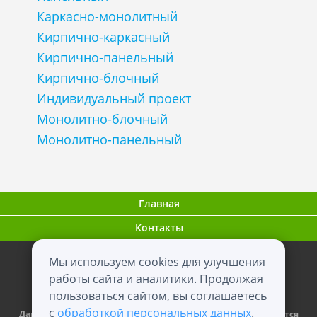
Каркасно-монолитный
Кирпично-каркасный
Кирпично-панельный
Кирпично-блочный
Индивидуальный проект
Монолитно-блочный
Монолитно-панельный
Главная
Контакты
Мы используем cookies для улучшения
ООО "ВНовостройке.ру"
работы сайта и аналитики. Продолжая
пользоваться сайтом, вы соглашаетесь
0+
2012 - 2026
с
обработкой персональных данных
.
Данный сайт носит информационный характер и не является