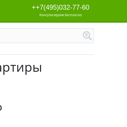
++7(495)032-77-60
Консультируем бесплатно
артиры
о