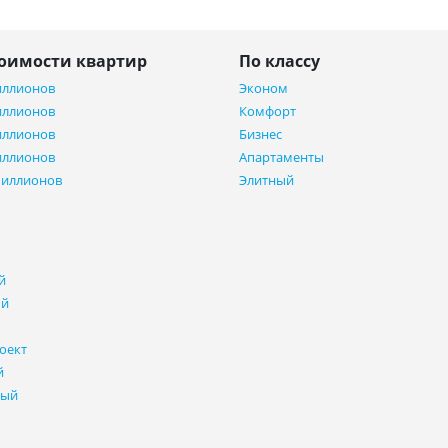
тоимости квартир
По классу
иллионов
Эконом
иллионов
Комфорт
иллионов
Бизнес
иллионов
Апартаменты
миллионов
Элитный
й
ый
оект
й
ный