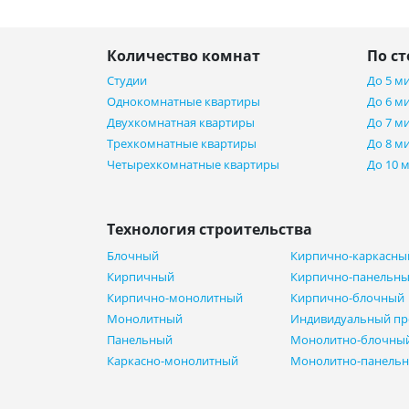
Количество комнат
По с
Студии
До 5 м
Однокомнатные квартиры
До 6 м
Двухкомнатная квартиры
До 7 м
Трехкомнатные квартиры
До 8 м
Четырехкомнатные квартиры
До 10 
Технология строительства
Блочный
Кирпично-каркасны
Кирпичный
Кирпично-панельн
Кирпично-монолитный
Кирпично-блочный
Монолитный
Индивидуальный пр
Панельный
Монолитно-блочны
Каркасно-монолитный
Монолитно-панель