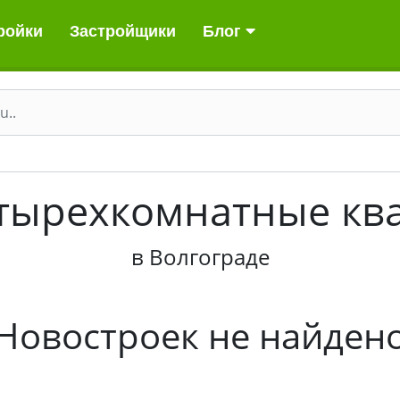
ройки
Застройщики
Блог
етырехкомнатные кв
в Волгограде
Новостроек не найден